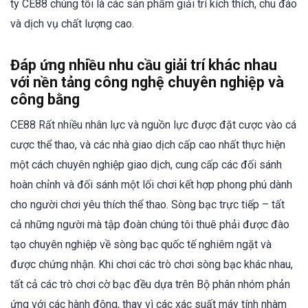
ty CE88 chúng tôi là các sản phẩm giải trí kích thích, chu đáo
và dịch vụ chất lượng cao.
Đáp ứng nhiều nhu cầu giải trí khác nhau
với nền tảng công nghệ chuyên nghiệp và
công bằng
CE88 Rất nhiều nhân lực và nguồn lực được đặt cược vào cá
cược thể thao, và các nhà giao dịch cấp cao nhất thực hiện
một cách chuyên nghiệp giao dịch, cung cấp các đối sánh
hoàn chỉnh và đối sánh một lối chơi kết hợp phong phú dành
cho người chơi yêu thích thể thao. Sòng bạc trực tiếp – tất
cả những người mà tập đoàn chúng tôi thuê phải được đào
tạo chuyên nghiệp về sòng bạc quốc tế nghiêm ngặt và
được chứng nhận. Khi chơi các trò chơi sòng bạc khác nhau,
tất cả các trò chơi cờ bạc đều dựa trên Bộ phân nhóm phản
ứng với các hành động, thay vì các xác suất máy tính nhàm