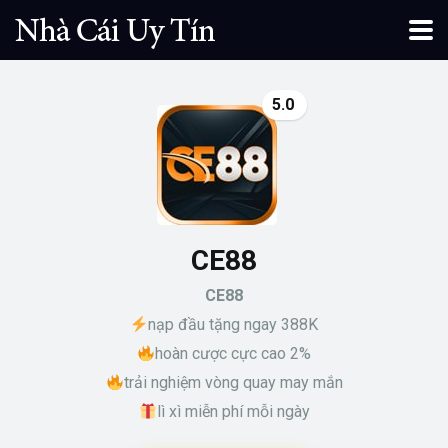
5.0
CE88
CE88
nạp đầu tặng ngay 388K
hoàn cược cực cao 2%
trải nghiệm vòng quay may mắn
lì xì miễn phí mỗi ngày